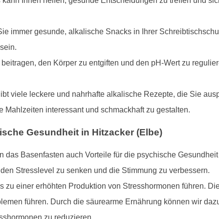
s kann Ihnen helfen, gesunde Entscheidungen zu treffen und sic
ie immer gesunde, alkalische Snacks in Ihrer Schreibtischschub
sein.
beitragen, den Körper zu entgiften und den pH-Wert zu regulier
gibt viele leckere und nahrhafte alkalische Rezepte, die Sie au
 Mahlzeiten interessant und schmackhaft zu gestalten.
che Gesundheit in Hitzacker (Elbe)
n das Basenfasten auch Vorteile für die psychische Gesundheit
 den Stresslevel zu senken und die Stimmung zu verbessern.
es zu einer erhöhten Produktion von Stresshormonen führen. D
emen führen. Durch die säurearme Ernährung können wir dazu
esshormonen zu reduzieren.