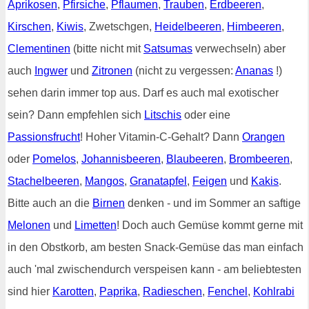
Aprikosen
,
Pfirsiche
,
Pflaumen
,
Trauben
,
Erdbeeren
,
Kirschen
,
Kiwis
, Zwetschgen,
Heidelbeeren
,
Himbeeren
,
Clementinen
(bitte nicht mit
Satsumas
verwechseln) aber
auch
Ingwer
und
Zitronen
(nicht zu vergessen:
Ananas
!)
sehen darin immer top aus. Darf es auch mal exotischer
sein? Dann empfehlen sich
Litschis
oder eine
Passionsfrucht
! Hoher Vitamin-C-Gehalt? Dann
Orangen
oder
Pomelos
,
Johannisbeeren
,
Blaubeeren
,
Brombeeren
,
Stachelbeeren
,
Mangos
,
Granatapfel
,
Feigen
und
Kakis
.
Bitte auch an die
Birnen
denken - und im Sommer an saftige
Melonen
und
Limetten
! Doch auch Gemüse kommt gerne mit
in den Obstkorb, am besten Snack-Gemüse das man einfach
auch 'mal zwischendurch verspeisen kann - am beliebtesten
sind hier
Karotten
,
Paprika
,
Radieschen
,
Fenchel
,
Kohlrabi